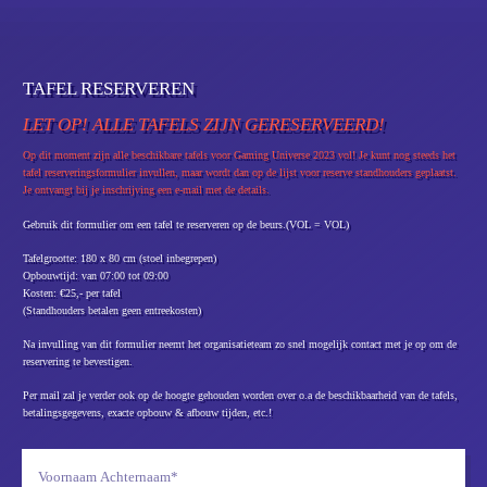
TAFEL RESERVEREN
LET OP! ALLE TAFELS ZIJN GERESERVEERD!
Op dit moment zijn alle beschikbare tafels voor Gaming Universe 2023 vol! Je kunt nog steeds het
tafel reserveringsformulier invullen, maar wordt dan op de lijst voor reserve standhouders geplaatst.
Je ontvangt bij je inschrijving een e-mail met de details.
Gebruik dit formulier om een tafel te reserveren op de beurs.
(VOL = VOL)
Tafelgrootte:
180 x 80 cm (stoel inbegrepen)
Opbouwtijd: van 07:00 tot 09:00
Kosten:
€25,- per tafel
(Standhouders betalen geen entreekosten)
Na invulling van dit formulier neemt het organisatieteam zo snel mogelijk contact met je op om de
reservering te bevestigen.
Per mail zal je verder ook op de hoogte gehouden worden over o.a de beschikbaarheid van de tafels,
betalingsgegevens, exacte opbouw & afbouw tijden, etc.!