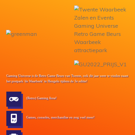
Gaming Universe is
de Retro Game Beurs van Twente
, ook dit jaar weer te vinden naast
het pretpark 'de Waarbeek' in Hengelo tijdens de 3e editie!
(Retro) G
aming Area!
Ga
mes, consoles, merchandise en nog veel meer!