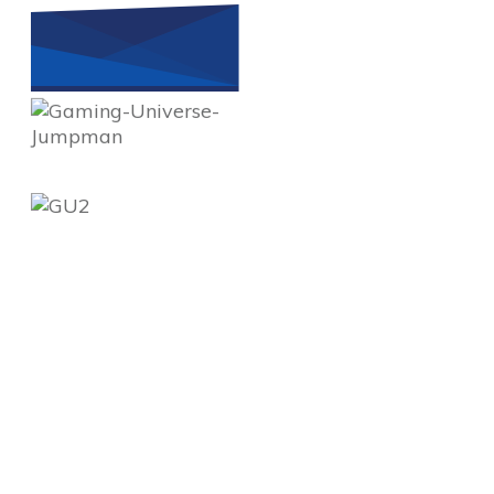
VERZAMEL, SPEEL EN BELEEF
Ben jij een ware liefhebber
van videogames, een
fanatieke verzamelaar van
retro-games, dol op Cosplay,
of gewoon geïnteresseerd in
alles wat met gaming te
maken heeft? Dan is Gaming
Universe, de retro game
beurs van Twente, dé plek
waar je moet zijn! Dit
fantastische evenement
vindt 2 keer per jaar plaats
bij Waarbeek Zalen en