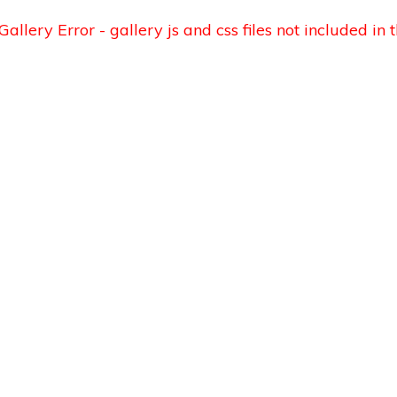
Gallery Error - gallery js and css files not included i
Kijk,
luister en
lees meer
over
Gaming
Universe
in de
Twentse
media!