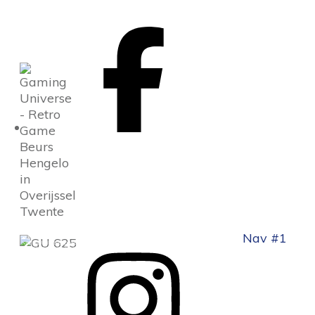
Nav #1
'GAMING UNIVERSE' IS
NIET GEAFFILIEERD MET,
GESPONSORD DOOR OF
OP ENIGE WIJZE
OFFICIEEL GOEDGEKEURD
DOOR NINTENDO.
ALLE
GEBRUIKTE ILLUSTRATIES
EN KARAKTERS ZIJN HET
EXCLUSIEVE EIGENDOM
VAN NINTENDO CO.