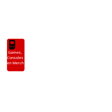
Events in Hengelo. Of je nu
komt om te ruilen, te kopen
of gewoon om te genieten
van de beleving, Gaming
Universe heeft alles voor de
gepassioneerde gamer!
Games,
Consoles
en Merch
Ontdek
meer dan
100 tafels
vol retro
games,
consoles,
TCG en
unieke
merch!