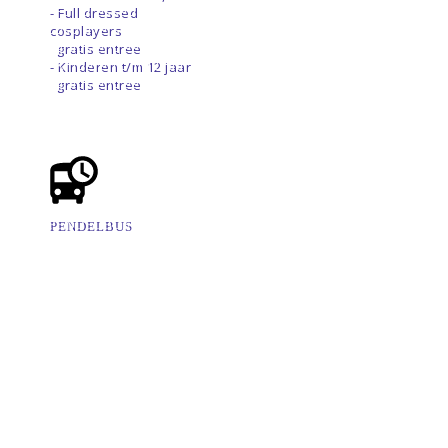
- Full dressed
cosplayers
gratis entree
- Kinderen t/m 12 jaar
gratis entree
PENDELBUS
Er rijdt een gratis
pendelbus heen en
weer van Hengelo
Centraal Station naar
de beurs. Er is een
verzamelpunt nabij de
parkeerplaats van
Metropool.
Vanaf Hengelo Centraal
Station (Metropool)
Elk half uur vanaf 08:30 -