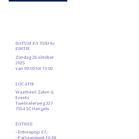
ALLES OP EEN
RIJTJE
DATUM EN TIJD 6e
EDITIE
Zondag 26 oktober
2025
van 09:00 tot 15:00
LOCATIE
Waarbeek Zalen &
Events
Twekkelerweg 327
7554 SC Hengelo
ENTREE
- Entreeprijs €7,-
- Parkeermunt €6,50