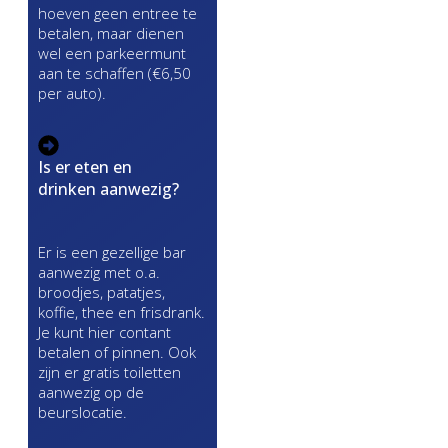
hoeven geen entree te
betalen, maar dienen
wel een parkeermunt
aan te schaffen (€6,50
per auto).
Is er eten en
drinken aanwezig?
Er is een gezellige bar
aanwezig met o.a.
broodjes, patatjes,
koffie, thee en frisdrank.
Je kunt hier contant
betalen of pinnen. Ook
zijn er gratis toiletten
aanwezig op de
beurslocatie.