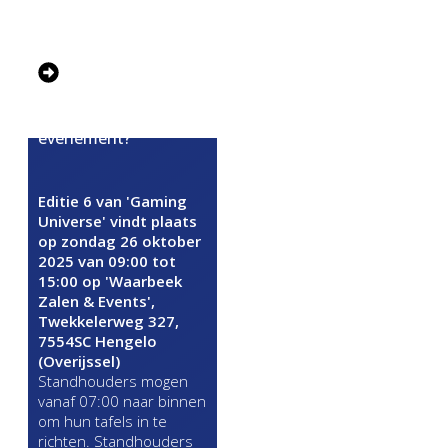
inbegrepen bij de
entreekosten.)
Wanneer, waar en
hoe laat is het
evenement?
Editie 6 van 'Gaming
Universe' vindt plaats
op zondag 26 oktober
2025 van 09:00 tot
15:00 op 'Waarbeek
Zalen & Events',
Twekkelerweg 327,
7554SC Hengelo
(Overijssel)
Standhouders mogen
vanaf 07:00 naar binnen
om hun tafels in te
richten. Standhouders